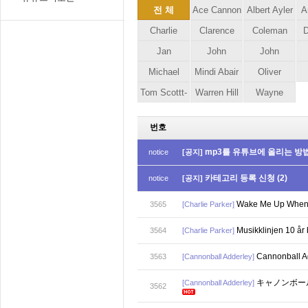
전 체
Ace Cannon
Albert Ayler
A
Charlie
Clarence
Coleman
D
Parker
Jan
Clemons
John
Hawkins
John
Garbarek
Michael
Mindi Abair
Coltrane
Gilmore
Oliver
Tom Scottt-
Brecker
Warren Hill
Nelson
Wayne
square
Shorter
번호
mp3를 유튜브에 올리는 방
notice
[공지]
카테고리 등록 신청
(2)
notice
[공지]
Wake Me Up When
3565
[Charlie Parker]
Musikklinjen 10 år 
3564
[Charlie Parker]
Cannonball Ad
3563
[Cannonball Adderley]
キャノンボール
[Cannonball Adderley]
3562