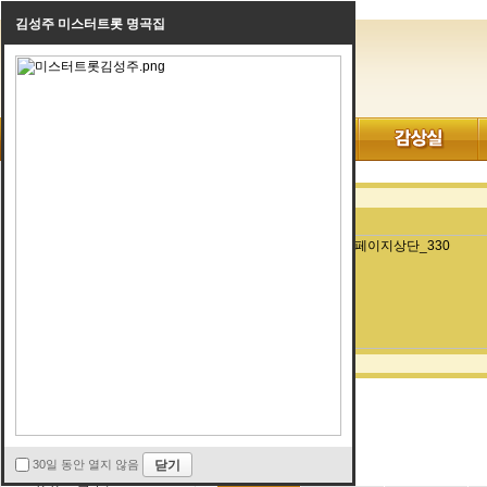
김성주 미스터트롯 명곡집
AD.EVENT
명예의전당
프로연주방
회원연주방
동영상연주방
종교연주방
평가요청방
뮤지션특강
해외뮤지션
국내뮤지션
해외뮤지션
30일 동안 열지 않음
유튜브색소폰