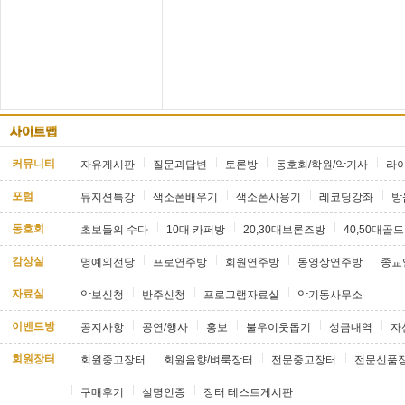
커뮤니티
자유게시판
질문과답변
토론방
동호회/학원/악기사
라
포럼
뮤지션특강
색소폰배우기
색소폰사용기
레코딩강좌
방
동호회
초보들의 수다
10대 카퍼방
20,30대브론즈방
40,50대골
감상실
명예의전당
프로연주방
회원연주방
동영상연주방
종교
자료실
악보신청
반주신청
프로그램자료실
악기동사무소
이벤트방
공지사항
공연/행사
홍보
불우이웃돕기
성금내역
자
회원장터
회원중고장터
회원음향/벼룩장터
전문중고장터
전문신품
구매후기
실명인증
장터 테스트게시판