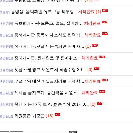
우편번호 도로명, 지번 검색 사용 가…
(15)
[변경된점]
동영상, 음악파일 유트브등 외부링…
처리완료
(1)
[진행중]
동호회게시판-브론즈, 골드, 실버방 …
처리완료
[변경된점]
장터게시판 등록시 제조사도 입력가…
처리완료
[변경된점]
장터게시판,댓글이 등록되면 판매자…
(1)
[변경된점]
장터게시판, 판매완료 및 판매취소…
처리완료
[변경된점]
댓글 스팸광고 보완조치 최종수정 20…
(3)
[변경된점]
댓글 삭제대신 비밀글처리로 대체함…
처리완료
[변경된점]
게시글 글자크기, 줄간격을 시원스…
처리완료
[변경된점]
쪽지 기능 대폭 보완.(최종수정 2014-0…
(1)
[변경된점]
회원등급 기준표
(13)
[변경된점]