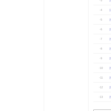
-3
-4
-5
-6
-7
-8
-9
-10
-11
-12
-13