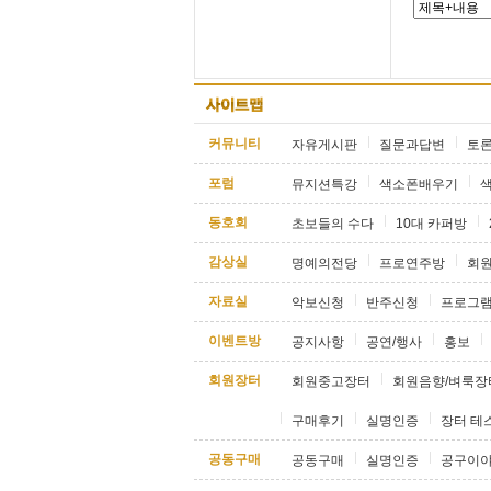
커뮤니티
자유게시판
질문과답변
토
포럼
뮤지션특강
색소폰배우기
동호회
초보들의 수다
10대 카퍼방
감상실
명예의전당
프로연주방
회
자료실
악보신청
반주신청
프로그
이벤트방
공지사항
공연/행사
홍보
회원장터
회원중고장터
회원음향/벼룩장
구매후기
실명인증
장터 테
공동구매
공동구매
실명인증
공구이