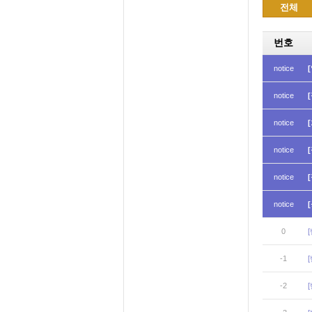
전체
번호
notice
notice
notice
notice
notice
notice
0
-1
-2