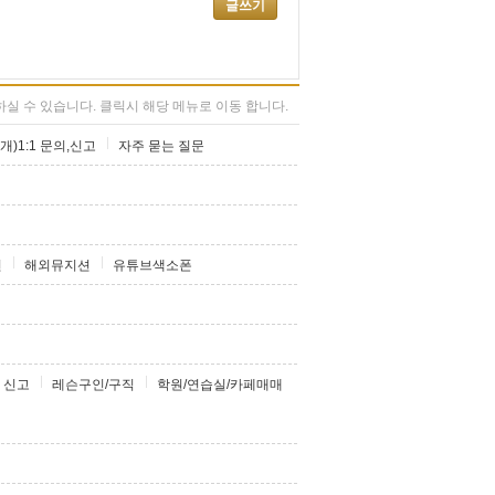
글쓰기
실 수 있습니다. 클릭시 해당 메뉴로 이동 합니다.
개)1:1 문의,신고
자주 묻는 질문
션
해외뮤지션
유튜브색소폰
 신고
레슨구인/구직
학원/연습실/카페매매