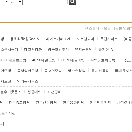
색소폰나라 모든 메뉴를 열람하
론방
동호회/학원/악기사
라이브카페소개
포토갤러리
추천사이트
(비공
색소폰사용기
레코딩강좌
방음및반주기
뮤지션탐방
뮤지션TV
20,30대브론즈방
40,50대골드방
60,70대실버방
지역동호회등록
색동모
원연주방
동영상연주방
종교연주방
평가요청방
뮤지션특강
국내뮤지
램자료실
악기동사무소
불우이웃돕기
성금내역
자선경매
터
전문중고장터
전문신품장터
전문음향장터
전문벼룩장터
사기/피해
스트게시판
야기