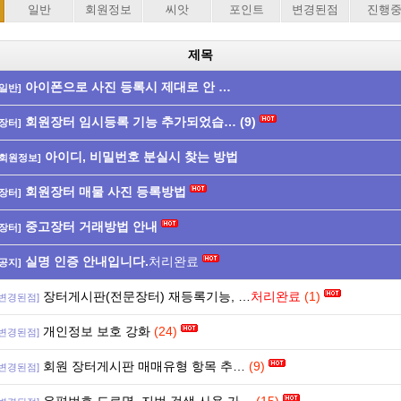
일반
회원정보
씨앗
포인트
변경된점
진행
제목
아이폰으로 사진 등록시 제대로 안 …
[일반]
회원장터 임시등록 기능 추가되었습…
(9)
[장터]
아이디, 비밀번호 분실시 찾는 방법
[회원정보]
회원장터 매물 사진 등록방법
[장터]
중고장터 거래방법 안내
[장터]
실명 인증 안내입니다.
처리완료
[공지]
장터게시판(전문장터) 재등록기능, …
처리완료
(1)
[변경된점]
개인정보 보호 강화
(24)
[변경된점]
회원 장터게시판 매매유형 항목 추…
(9)
[변경된점]