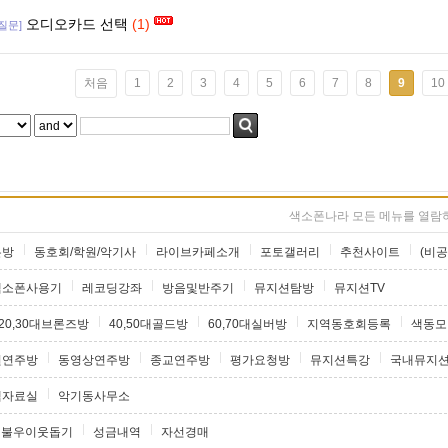
오디오카드 선택
(1)
[질문]
처음
1
2
3
4
5
6
7
8
9
10
색소폰나라 모든 메뉴를 열람하
론방
동호회/학원/악기사
라이브카페소개
포토갤러리
추천사이트
(비공
색소폰사용기
레코딩강좌
방음및반주기
뮤지션탐방
뮤지션TV
20,30대브론즈방
40,50대골드방
60,70대실버방
지역동호회등록
색동모
원연주방
동영상연주방
종교연주방
평가요청방
뮤지션특강
국내뮤지
램자료실
악기동사무소
불우이웃돕기
성금내역
자선경매