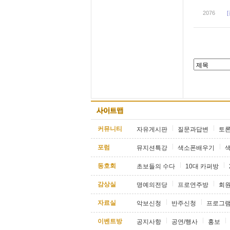
2076
커뮤니티
자유게시판
질문과답변
토
포럼
뮤지션특강
색소폰배우기
동호회
초보들의 수다
10대 카퍼방
감상실
명예의전당
프로연주방
회
자료실
악보신청
반주신청
프로그
이벤트방
공지사항
공연/행사
홍보