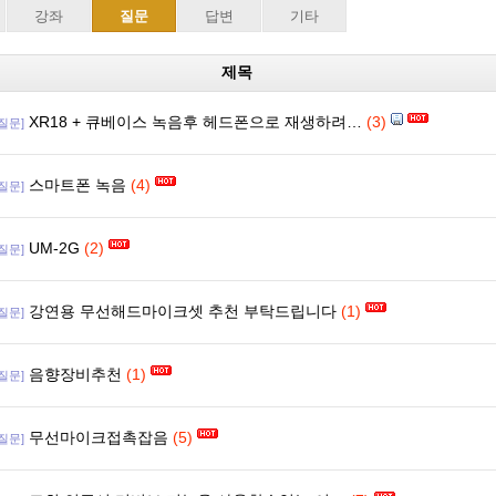
강좌
질문
답변
기타
제목
XR18 + 큐베이스 녹음후 헤드폰으로 재생하려…
(3)
[질문]
스마트폰 녹음
(4)
[질문]
UM-2G
(2)
[질문]
강연용 무선해드마이크셋 추천 부탁드립니다
(1)
[질문]
음향장비추천
(1)
[질문]
무선마이크접촉잡음
(5)
[질문]