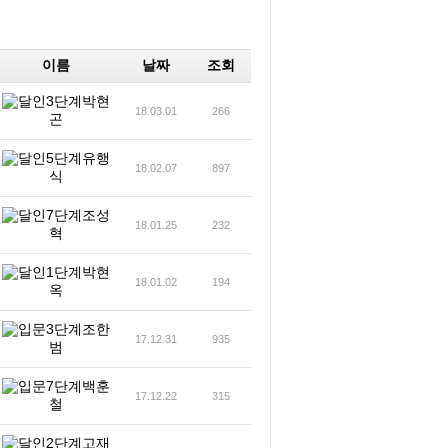
이름
날짜
조회
박현
18.03.01
266
곤
유행
18.02.07
897
식
조성
18.01.25
232
혁
박현
18.01.02
194
옥
조한
17.12.31
935
범
백훈
17.12.22
315
철
고재