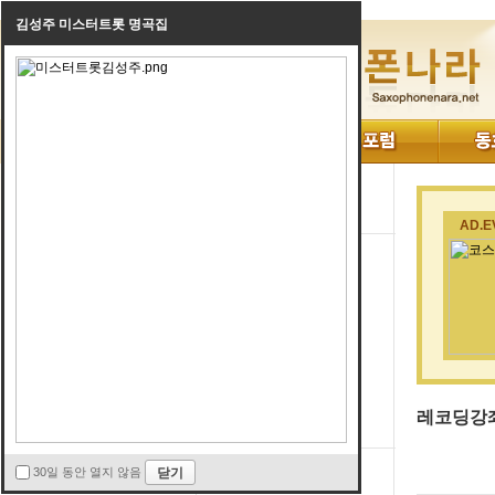
김성주 미스터트롯 명곡집
AD.E
뮤지션특강
색소폰배우기
색소폰사용기
레코딩강좌
방음및반주기
뮤지션탐방
뮤지션TV
레코딩강
30일 동안 열지 않음