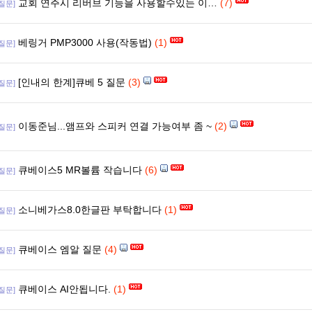
교회 연주시 리버브 기능을 사용할수있는 이…
(7)
[질문]
베링거 PMP3000 사용(작동법)
(1)
[질문]
[인내의 한계]큐베 5 질문
(3)
[질문]
이동준님...앰프와 스피커 연결 가능여부 좀 ~
(2)
[질문]
큐베이스5 MR볼륨 작습니다
(6)
[질문]
소니베가스8.0한글판 부탁합니다
(1)
[질문]
큐베이스 엠알 질문
(4)
[질문]
큐베이스 AI안됩니다.
(1)
[질문]