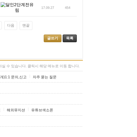
전유
17.09.27
454
림
다음
맨끝
글쓰기
목록
실 수 있습니다. 클릭시 해당 메뉴로 이동 합니다.
개)1:1 문의,신고
자주 묻는 질문
션
해외뮤지션
유튜브색소폰