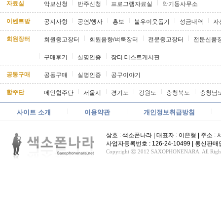
자료실
악보신청
반주신청
프로그램자료실
악기동사무소
이벤트방
공지사항
공연/행사
홍보
불우이웃돕기
성금내역
자
회원장터
회원중고장터
회원음향/벼룩장터
전문중고장터
전문신품
구매후기
실명인증
장터 테스트게시판
공동구매
공동구매
실명인증
공구이야기
합주단
메인합주단
서울시
경기도
강원도
충청북도
충청남
사이트 소개
이용약관
개인정보취급방침
상호 : 색소폰나라 | 대표자 : 이은형 | 주소 : 서울
사업자등록번호 : 126-24-10499 | 통신
Copyright ⓒ 2012 SAXOPHONENARA. All Rights 