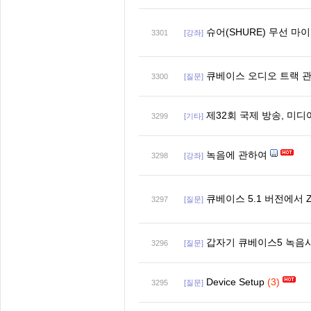
슈어(SHURE) 무선 
3301
[강좌]
큐베이스 오디오 트랙 관련
3300
[질문]
제32회 국제 방송, 미디
3299
[기타]
녹음에 관하여
3298
[강좌]
큐베이스 5.1 버전에서 
3297
[질문]
갑자기 큐베이스5 녹음
3296
[질문]
Device Setup
(3)
3295
[질문]