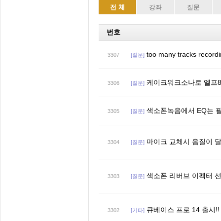
전 체
강좌
질문
번호
too many tracks rec
3307
[질문]
케이크워크소나로 엘프8
3306
[질문]
색소폰녹음에서 EQ는 
3305
[질문]
마이크 교체시 음질이 
3304
[질문]
색소폰 리버브 이펙터 
3303
[질문]
큐베이스 프로 14 출시!!
3302
[기타]