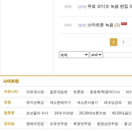
무료 오디오 녹음 편집 
3294
[강좌]
스마트폰 녹음
(1)
3293
[질문]
1
2
커뮤니티
자유게시판
질문과답변
토론방
동호회/학원/악기사
라
포럼
뮤지션특강
색소폰배우기
색소폰사용기
레코딩강좌
방
동호회
초보들의 수다
10대 카퍼방
20,30대브론즈방
40,50대골
감상실
명예의전당
프로연주방
회원연주방
동영상연주방
종교