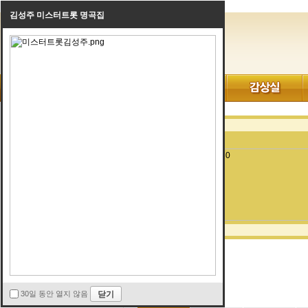
김성주 미스터트롯 명곡집
AD.EVENT
뮤지션특강
색소폰배우기
색소폰사용기
레코딩강좌
방음및반주기
뮤지션탐방
뮤지션TV
레코딩강좌
30일 동안 열지 않음