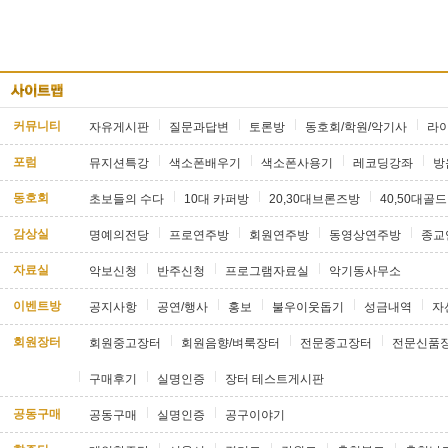
커뮤니티
자유게시판
질문과답변
토론방
동호회/학원/악기사
라
포럼
뮤지션특강
색소폰배우기
색소폰사용기
레코딩강좌
방
동호회
초보들의 수다
10대 카퍼방
20,30대브론즈방
40,50대골
감상실
명예의전당
프로연주방
회원연주방
동영상연주방
종교
자료실
악보신청
반주신청
프로그램자료실
악기동사무소
이벤트방
공지사항
공연/행사
홍보
불우이웃돕기
성금내역
자
회원장터
회원중고장터
회원음향/벼룩장터
전문중고장터
전문신품
구매후기
실명인증
장터 테스트게시판
공동구매
공동구매
실명인증
공구이야기