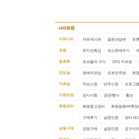
커뮤니티
자유게시판
질문과답변
토
포럼
뮤지션특강
색소폰배우기
동호회
초보들의 수다
10대 카퍼방
감상실
명예의전당
프로연주방
회
자료실
악보신청
반주신청
프로그
이벤트방
공지사항
공연/행사
홍보
회원장터
회원중고장터
회원음향/벼룩장
구매후기
실명인증
장터 테
공동구매
공동구매
실명인증
공구이