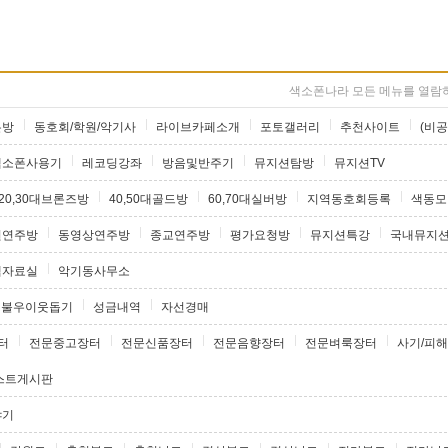
색소폰나라 모든 메뉴를 열람하
론방
동호회/학원/악기사
라이브카페소개
포토갤러리
추천사이트
(비공
색소폰사용기
레코딩강좌
방음및반주기
뮤지션탐방
뮤지션TV
20,30대브론즈방
40,50대골드방
60,70대실버방
지역동호회등록
색동모
원연주방
동영상연주방
종교연주방
평가요청방
뮤지션특강
국내뮤지
램자료실
악기동사무소
불우이웃돕기
성금내역
자선경매
터
전문중고장터
전문신품장터
전문음향장터
전문벼룩장터
사기/피해
스트게시판
야기