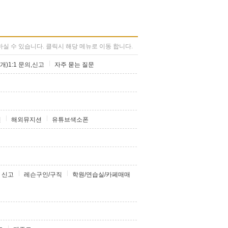
실 수 있습니다. 클릭시 해당 메뉴로 이동 합니다.
개)1:1 문의,신고
자주 묻는 질문
션
해외뮤지션
유튜브색소폰
 신고
레슨구인/구직
학원/연습실/카페매매