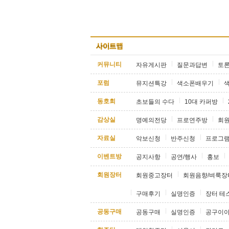
커뮤니티
자유게시판
질문과답변
토
포럼
뮤지션특강
색소폰배우기
동호회
초보들의 수다
10대 카퍼방
감상실
명예의전당
프로연주방
회
자료실
악보신청
반주신청
프로그
이벤트방
공지사항
공연/행사
홍보
회원장터
회원중고장터
회원음향/벼룩장
구매후기
실명인증
장터 테
공동구매
공동구매
실명인증
공구이