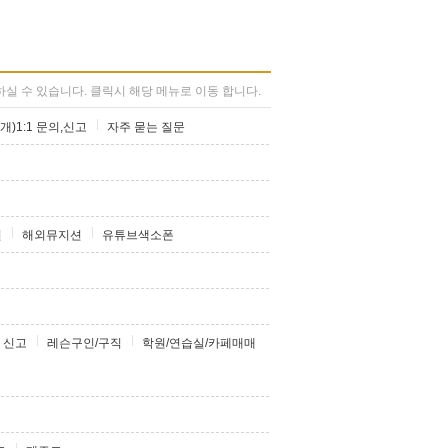
실 수 있습니다. 클릭시 해당 메뉴로 이동 합니다.
개)1:1 문의,신고
자주 묻는 질문
션
해외뮤지션
유튜브색소폰
 신고
레슨구인/구직
학원/연습실/카페매매