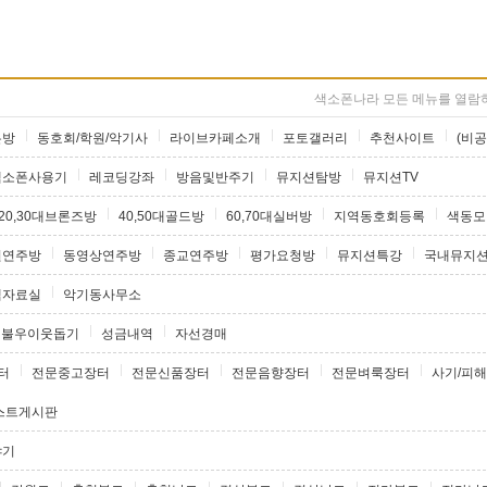
색소폰나라 모든 메뉴를 열람하
론방
동호회/학원/악기사
라이브카페소개
포토갤러리
추천사이트
(비공
색소폰사용기
레코딩강좌
방음및반주기
뮤지션탐방
뮤지션TV
20,30대브론즈방
40,50대골드방
60,70대실버방
지역동호회등록
색동모
원연주방
동영상연주방
종교연주방
평가요청방
뮤지션특강
국내뮤지
램자료실
악기동사무소
불우이웃돕기
성금내역
자선경매
터
전문중고장터
전문신품장터
전문음향장터
전문벼룩장터
사기/피해
스트게시판
야기