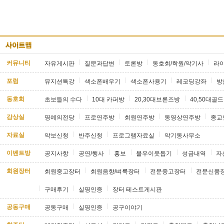
커뮤니티
자유게시판
질문과답변
토론방
동호회/학원/악기사
라
포럼
뮤지션특강
색소폰배우기
색소폰사용기
레코딩강좌
방
동호회
초보들의 수다
10대 카퍼방
20,30대브론즈방
40,50대골
감상실
명예의전당
프로연주방
회원연주방
동영상연주방
종교
자료실
악보신청
반주신청
프로그램자료실
악기동사무소
이벤트방
공지사항
공연/행사
홍보
불우이웃돕기
성금내역
자
회원장터
회원중고장터
회원음향/벼룩장터
전문중고장터
전문신품
구매후기
실명인증
장터 테스트게시판
공동구매
공동구매
실명인증
공구이야기