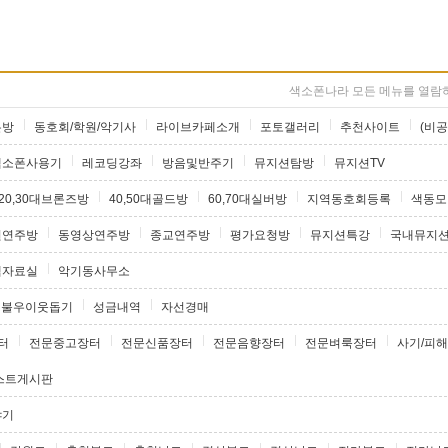
색소폰나라 모든 메뉴를 열람하
론방
동호회/학원/악기사
라이브카페소개
포토갤러리
추천사이트
(비공
색소폰사용기
레코딩강좌
방음및반주기
뮤지션탐방
뮤지션TV
20,30대브론즈방
40,50대골드방
60,70대실버방
지역동호회등록
색동모
원연주방
동영상연주방
종교연주방
평가요청방
뮤지션특강
국내뮤지
램자료실
악기동사무소
불우이웃돕기
성금내역
자선경매
터
전문중고장터
전문신품장터
전문음향장터
전문벼룩장터
사기/피해
스트게시판
야기