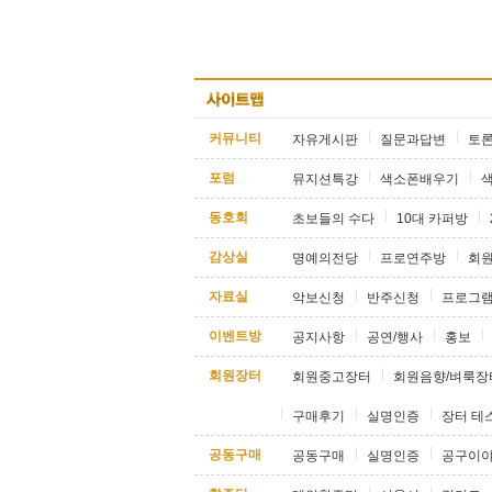
커뮤니티
자유게시판
질문과답변
토
포럼
뮤지션특강
색소폰배우기
동호회
초보들의 수다
10대 카퍼방
감상실
명예의전당
프로연주방
회
자료실
악보신청
반주신청
프로그
이벤트방
공지사항
공연/행사
홍보
회원장터
회원중고장터
회원음향/벼룩장
구매후기
실명인증
장터 테
공동구매
공동구매
실명인증
공구이