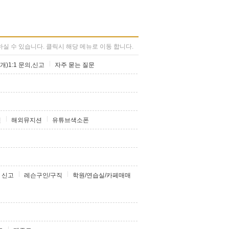
실 수 있습니다. 클릭시 해당 메뉴로 이동 합니다.
개)1:1 문의,신고
자주 묻는 질문
션
해외뮤지션
유튜브색소폰
 신고
레슨구인/구직
학원/연습실/카페매매