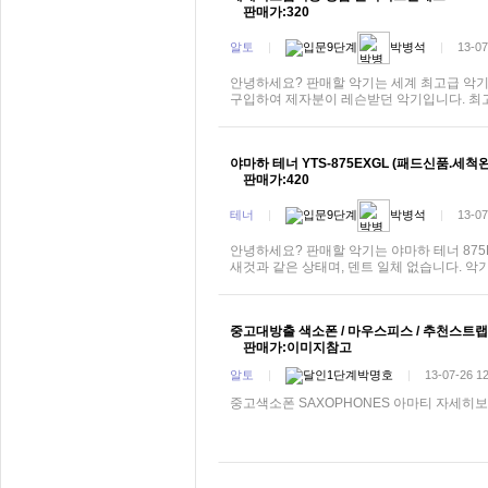
판매가:320
알토
|
박병석
|
13-07
안녕하세요? 판매할 악기는 세계 최고급 악기 
구입하여 제자분이 레슨받던 악기입니다. 최고
야마하 테너 YTS-875EXGL (패드신품.세척
판매가:420
테너
|
박병석
|
13-07
안녕하세요? 판매할 악기는 야마하 테너 875E
새것과 같은 상태며, 덴트 일체 없습니다. 
중고대방출 색소폰 / 마우스피스 / 추천스트랩
판매가:이미지참고
알토
|
박명호
|
13-07-26 1
중고색소폰 SAXOPHONES 아마티 자세