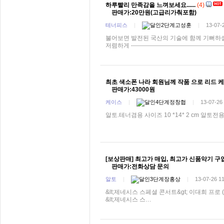
하루빨리 만족감을 느껴보세요......
(4)
판매가:20만원(고급리가춰포함)
테너피스
|
고성훈
|
13-07-
불어보면 발전된 국산의 기술에 함께 기뻐하실겁니다. ---
저렴하게 -------------------------------------------
최초 색소폰 나라 회원님께 작품 으로 리드 케
판매가:43000원
케이스
|
정창협
|
13-07-26
알토.테너겸용 사이즈 10 *14* 2 cm 알토전용 : 9
[보상판매] 최고가 매입, 최고가 신품악기 구입
판매가:전화상담 문의
알토
|
장홍상
|
13-07-26 1
&lt;제네시스 스페셜 콘서트&gt; 이대희 프로 
&lt;제네시스 스…