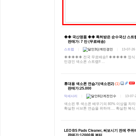
◈◈ 국산명품 ◈◈ 특허받은 순수국산 스트랩
판매가: 7 만 (무료배송)
스트랩
|
민경인
|
13-07-26
◈◈◈◈◈ 전국 무료배송!! ◈◈◈◈◈ 정식 
민경인 색소폰 스트랩!! …
휴대용 색소폰 연습기(색소핀2)
(1)
판매가:25.000
악세사리
|
전인수
|
13-07-
색소핀 투 색소폰 배우기의 80% 이상을 차지
확실한 서브톤 연습을 위하여..... 확실한 복
LEO BS Pads Cleaner, 써보시기 전에
판매가:12000원 부터