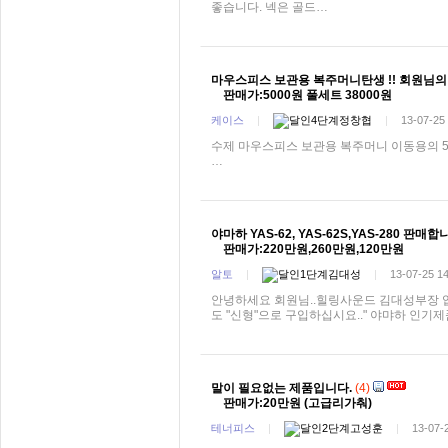
좋습니다. 넥은 골드…
마우스피스 보관용 복주머니탄생 !! 회원님의
판매가:5000원 풀세트 38000원
케이스
|
정창협
|
13-07-25
수제 마우스피스 보관용 복주머니 이동용의 50
…
야마하 YAS-62, YAS-62S,YAS-280 판매합
판매가:220만원,260만원,120만원
알토
|
김대성
|
13-07-25 1
안녕하세요 회원님..힐링사운드 김대성부장 입니다
도 "신형"으로 구입하십시요.." 야먀하 인
말이 필요없는 제품입니다.
(4)
판매가:20만원 (고급리가춰)
테너피스
|
고성훈
|
13-07-