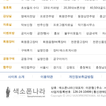
동호회
초보들의 수다
10대 카퍼방
20,30대브론즈방
40,50대골
감상실
명예의전당
프로연주방
회원연주방
동영상연주방
종교
자료실
악보신청
반주신청
프로그램자료실
악기동사무소
이벤트방
공지사항
공연/행사
홍보
불우이웃돕기
성금내역
자
회원장터
회원중고장터
회원음향/벼룩장터
전문중고장터
전문신품
구매후기
실명인증
장터 테스트게시판
공동구매
공동구매
실명인증
공구이야기
합주단
메인합주단
서울시
경기도
강원도
충청북도
충청남
사이트 소개
이용약관
개인정보취급방침
상호 : 색소폰나라 | 대표자 : 이은형 | 주소 : 서울
사업자등록번호 : 126-24-10499 | 통신
Copyright ⓒ 2012 SAXOPHONENARA. All Rights 