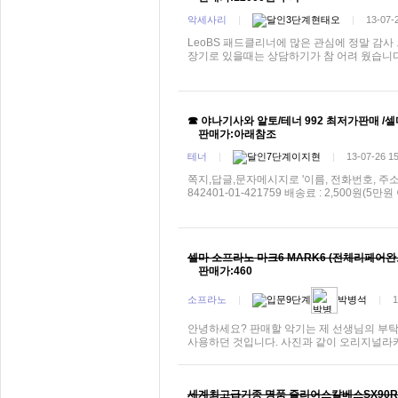
악세사리
|
현태오
|
13-07-
LeoBS 패드클리너에 많은 관심에 정말 감사
장기로 있을때는 상담하기가 참 어려 웠습니다.
☎ 야나기사와 알토/테너 992 최저가판매 /셀
판매가:아래참조
테너
|
이지현
|
13-07-26 1
쪽지,답글,문자메시지로 '이름, 전화번호, 주
842401-01-421759 배송료 : 2,500원(
셀마 소프라노 마크6 MARK6 (전체리페어완
판매가:460
소프라노
|
박병석
|
1
안녕하세요? 판매할 악기는 제 선생님의 부탁
사용하던 것입니다. 사진과 같이 오리지널라카
세계최고급기종 명품 줄리어스칼베스SX90R