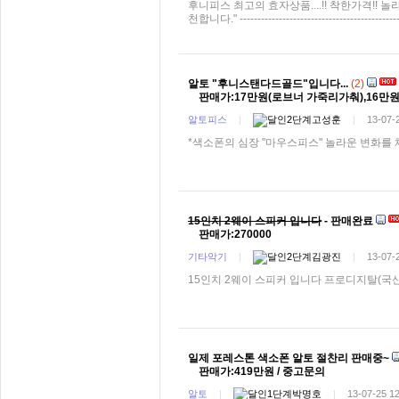
후니피스 최고의 효자상품....!! 착한가격!! 놀라운사운드!! 
천합니다." -------------------------------------------
알토 "후니스탠다드골드"입니다...
(2)
판매가:17만원(로브너 가죽리가춰),16만
알토피스
|
고성훈
|
13-07-
*색소폰의 심장 "마우스피스" 놀라운 변화를
15인치 2웨이 스피커 입니다
- 판매완료
판매가:270000
기타악기
|
김광진
|
13-07-
15인치 2웨이 스피커 입니다 프로디지탈(국산)스
일제 포레스톤 색소폰 알토 절찬리 판매중~
판매가:419만원 / 중고문의
알토
|
박명호
|
13-07-25 1