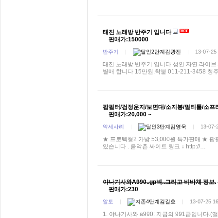
태진 노래방 반주기 입니다
판매가:150000
반주기
|
김광진
|
13-07-25
태진 노래방 반주기 입니다 성인.자연.라이
별매 합니다 15만원.착불 011-211-3458 청
팝필터/검정운지/보면대/소지봉/멀티툴/소프라
판매가:20,000 ~
악세사리
|
김영욱
|
13-07-
★ 프로텍형2 가방 53,000원 특가판매 ★
있습니다 . 음악촌 싸이트 링크 ↓ http://…
야나기사와A990..gp넥..그리고 비바체 정보.
판매가:230
알토
|
김길호
|
13-07-25 1
1. 야나기사와 a990: 지금의 991급입니다