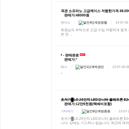
곡관 소프라노 고급케이스 저렴한가격 48.00
판매가:48000원
케이스
|
정창협
|
13-07-26
회원님의 부탁으로 긴급 수입 저렴하게 몇개
분 연…
*
- 판매완료
판매가:*
테너
|
박경민
|
13-07-26 0
*
초저가█LG 24인치 LED모니터 플래트론 E244
판매가:12만9천원(택배비포함)
기타악기
|
방종원
|
13-07-
초저가█LG 24인치 LED모니터 플래트론 E24
니다. 상태는 기스하나 없습니다. 최근에 제