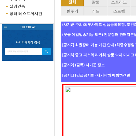
전체
알토
소프라노
실명인증
반주기
리드
스트랩
장터 테스트게시판
(사기꾼 주의)외부사이트 상품등록요청, 포인트
(댓글 메일발송기능 오픈) 전문장터 판매자분
[공지7] 회원장터 기능 개편 안내 (최종수정일 7
[공지6] 중고 피스와 리가춰 상품 속지 마시고
[공지2] (필독) 사기꾼 정보
[공지1] (긴급공지!!!) 사기피해 예방하려면