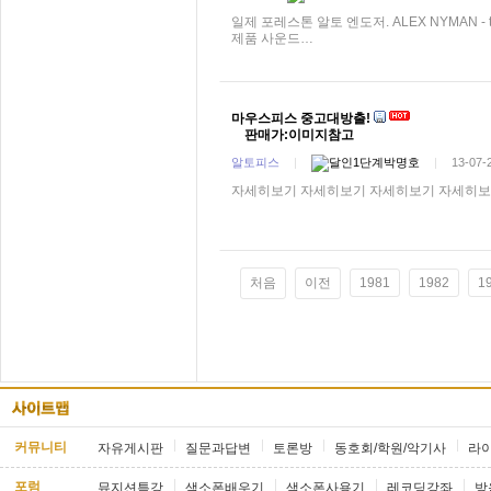
일제 포레스톤 알토 엔도저. ALEX NYMAN -
제품 사운드…
마우스피스 중고대방출!
판매가:이미지참고
알토피스
|
박명호
|
13-07-
자세히보기 자세히보기 자세히보기 자세히보
처음
이전
1981
1982
1
커뮤니티
자유게시판
질문과답변
토론방
동호회/학원/악기사
라
포럼
뮤지션특강
색소폰배우기
색소폰사용기
레코딩강좌
방