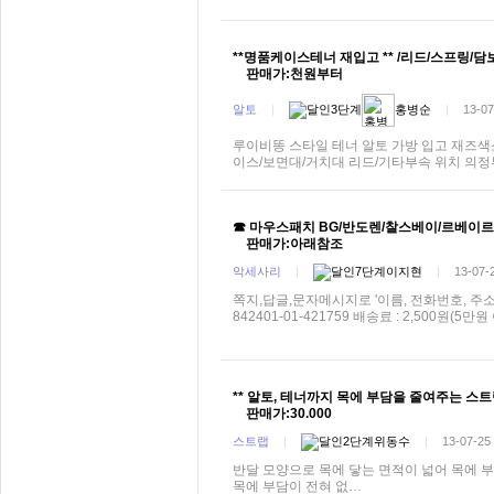
**명품케이스테너 재입고 ** /리드/스프링/
판매가:천원부터
알토
|
홍병순
|
13-07
루이비똥 스타일 테너 알토 가방 입고 재즈
이스/보면대/거치대 리드/기타부속 위치 의정
☎ 마우스패치 BG/반도렌/찰스베이/르베이르/
판매가:아래참조
악세사리
|
이지현
|
13-07-
쪽지,답글,문자메시지로 '이름, 전화번호, 주
842401-01-421759 배송료 : 2,500원(
** 알토, 테너까지 목에 부담을 줄여주는 스트랩*
판매가:30.000
스트랩
|
위동수
|
13-07-25
반달 모양으로 목에 닿는 면적이 넓어 목에 
목에 부담이 전혀 없…