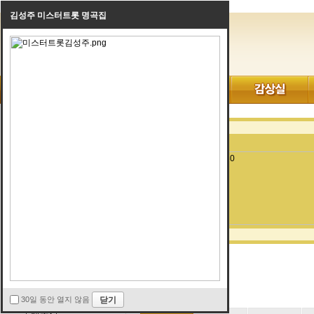
김성주 미스터트롯 명곡집
AD.EVENT
회원중고장터
회원음향/벼룩장터
전문중고장터
전문신품장터
전문음향장터
전문벼룩장터
사기/피해 신고
전문신품장터
레슨구인/구직
학원/연습실/카페매매
30일 동안 열지 않음
구매후기