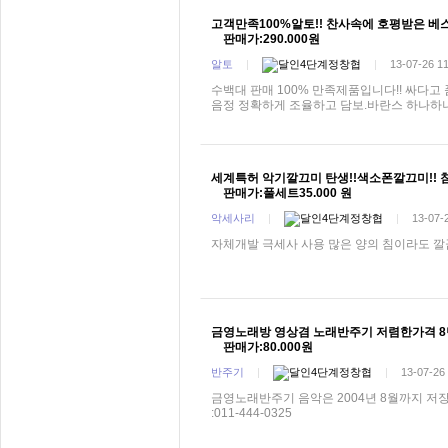
고객만족100%알토!! 찬사속에 호평받은 베스트
판매가:290.000원
알토
|
정창협
|
13-07-26 1
수백대 판매 100% 만족제품입니다!! 싸다고
음정 정확하게 조율하고 담보.바란스 하나하
세계특허 악기깔끄미 탄생!!색소폰깔끄미!!
판매가:풀세트35.000 원
악세사리
|
정창협
|
13-07-
자체개발 극세사 사용 많은 양의 침이라도 깔
금영노래방 영상겸 노래반주기 저렴한가격 
판매가:80.000원
반주기
|
정창협
|
13-07-26
금영노래반주기 음악은 2004년 8월까지 
:011-444-0325