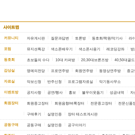
커뮤니티
자유게시판
질문과답변
토론방
동호회/학원/악기사
라
포럼
뮤지션특강
색소폰배우기
색소폰사용기
레코딩강좌
방
동호회
초보들의 수다
10대 카퍼방
20,30대브론즈방
40,50대골
감상실
명예의전당
프로연주방
회원연주방
동영상연주방
종교
자료실
악보신청
반주신청
프로그램자료실
악기동사무소
이벤트방
공지사항
공연/행사
홍보
불우이웃돕기
성금내역
자
회원장터
회원중고장터
회원음향/벼룩장터
전문중고장터
전문신품
구매후기
실명인증
장터 테스트게시판
공동구매
공동구매
실명인증
공구이야기