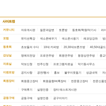
커뮤니티
자유게시판
질문과답변
토론방
동호회/학원/악기사
라
포럼
뮤지션특강
색소폰배우기
색소폰사용기
레코딩강좌
방
동호회
초보들의 수다
10대 카퍼방
20,30대브론즈방
40,50대골
감상실
명예의전당
프로연주방
회원연주방
동영상연주방
종교
자료실
악보신청
반주신청
프로그램자료실
악기동사무소
이벤트방
공지사항
공연/행사
홍보
불우이웃돕기
성금내역
자
회원장터
회원중고장터
회원음향/벼룩장터
전문중고장터
전문신품
구매후기
실명인증
장터 테스트게시판
공동구매
공동구매
실명인증
공구이야기